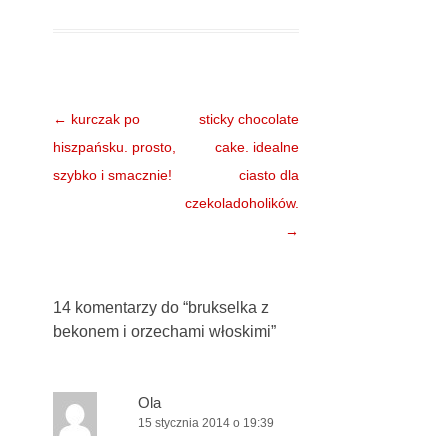
Nawigacja
←
kurczak po
sticky chocolate
wpisu
hiszpańsku. prosto,
cake. idealne
szybko i smacznie!
ciasto dla
czekoladoholików.
→
14 komentarzy do “
brukselka z
bekonem i orzechami włoskimi
”
Ola
15 stycznia 2014 o 19:39