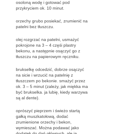
osoloną wodę i gotować pod
przykryciem ok. 10 minut.
orzechy grubo posiekać, zrumienić na
patelni bez tłuszczu.
olej rozgrzać na patelni, usmażyć
pokrojone na 3 – 4 częśi plastry
bekonu, a następnie osączyć go z
tłuszczu na papierowym ręczniku.
brukselkę odcedzić, dobrze osączyć
na sicie i wrzucić na patelnię z
tłuszczem po bekonie. smażyć przez
ok. 3 – 5 minut (zależy, jak miękka ma
być brukselka. ja lubię, kiedy warzywa
są al dente).
oprószyć pieprzem i świeżo startą
gałką muszkatołową, dodać
zrumienione orzechy i bekon,
wymieszać. Można podawać jako
dodatek do dań głównych, ale ja