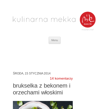
Kulinarna Mekka
zwyciężczyni programu MasterChef
Przejdź
Menu
do
treści
ŚRODA, 15 STYCZNIA 2014
14 komentarzy
brukselka z bekonem i
orzechami włoskimi