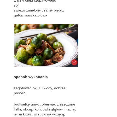
2 łyżki oleju rzepakowego
sól
świeżo zmielony czarny pieprz
gałka muszkatołowa
sposób wykonania
zagotować ok. 1 l wody, dobrze
posolić.
brukselkę umyć, oberwać zniszczone
listki, obciąć końcówki głąbów i naciąć
je na krzyż. wrzucić na wrzącą,