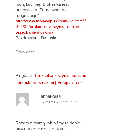
moją kuchnię. Brukselka jest
przepyszna. Zapraszam na
„degustację”
http://www.mojewypiekiinietylko.com/2
014/02/brukselka-z-szynka-serrano-
orzechami-wloskimi/
Pozdrawiam. Danusia
↓
Odpowiedz
Pingback:
Brukselka z szynką serrano
i orzechami włoskimi | Przepisy na ?
annako801
19 marca 2014 o 14:14
Razem z mamą robiłyśmy to danie i
powiem szczerze , że było