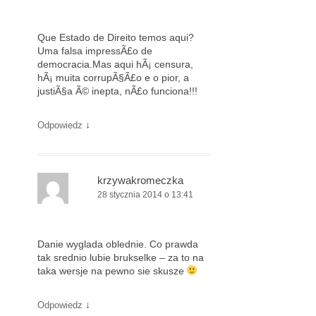
Que Estado de Direito temos aqui?
Uma falsa impressÃ£o de
democracia.Mas aqui hÃ¡ censura,
hÃ¡ muita corrupÃ§Ã£o e o pior, a
justiÃ§a Ã© inepta, nÃ£o funciona!!!
↓
Odpowiedz
krzywakromeczka
28 stycznia 2014 o 13:41
Danie wyglada oblednie. Co prawda
tak srednio lubie brukselke – za to na
taka wersje na pewno sie skusze
↓
Odpowiedz