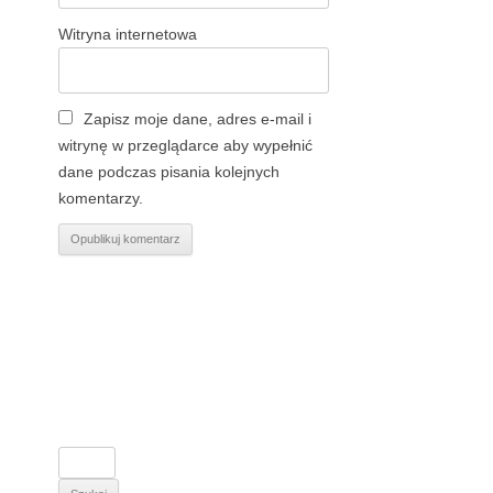
Witryna internetowa
Zapisz moje dane, adres e-mail i
witrynę w przeglądarce aby wypełnić
dane podczas pisania kolejnych
komentarzy.
S
z