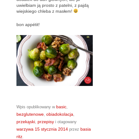
uwielbiam ją prosto z patelni, z pajdą
wiejskiego chleba z masłem!
bon appétit!
basic
Wpis opublikowany w
,
bezglutenowe
obiadokolacja
,
,
przekąski
przepisy
,
i otagowany
warzywa
15 stycznia 2014
basia
przez
ritz
.