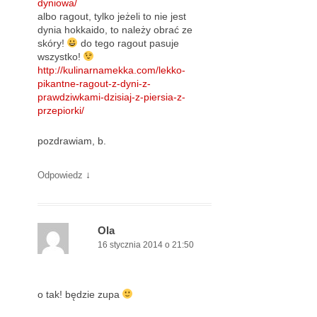
dyniowa/
albo ragout, tylko jeżeli to nie jest
dynia hokkaido, to należy obrać ze
skóry!
do tego ragout pasuje
wszystko!
http://kulinarnamekka.com/lekko-
pikantne-ragout-z-dyni-z-
prawdziwkami-dzisiaj-z-piersia-z-
przepiorki/
pozdrawiam, b.
↓
Odpowiedz
Ola
16 stycznia 2014 o 21:50
o tak! będzie zupa