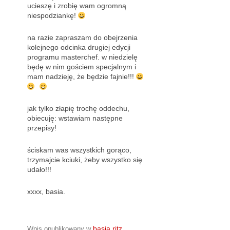
ucieszę i zrobię wam ogromną
niespodziankę!
na razie zapraszam do obejrzenia
kolejnego odcinka drugiej edycji
programu masterchef. w niedzielę
będę w nim gościem specjalnym i
mam nadzieję, że będzie fajnie!!!
jak tylko złapię trochę oddechu,
obiecuję: wstawiam następne
przepisy!
ściskam was wszystkich gorąco,
trzymajcie kciuki, żeby wszystko się
udało!!!
xxxx, basia.
basia ritz
Wpis opublikowany w
,