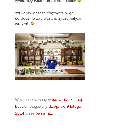
wystarczy tylko kliknąć na zdjęcie!
szukamy jeszcze chętnych, więc
serdecznie zapraszam. życzę miłych
wrażeń!
basia ritz
z innej
Wpis opublikowany w
,
beczki
dzieje się
9 lutego
i otagowany
2014
basia ritz
przez
.