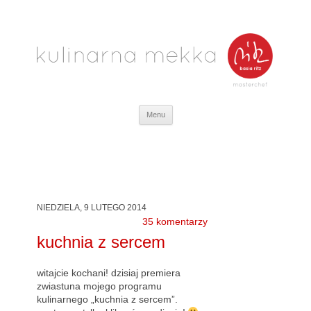
Kulinarna Mekka
zwyciężczyni programu MasterChef
Przejdź
Menu
do
treści
NIEDZIELA, 9 LUTEGO 2014
35 komentarzy
kuchnia z sercem
witajcie kochani! dzisiaj premiera
zwiastuna mojego programu
kulinarnego „kuchnia z sercem”.