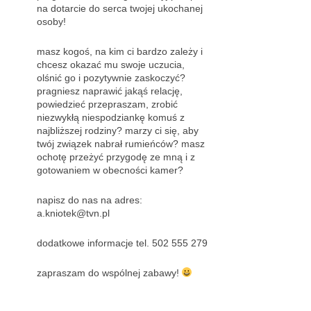
na dotarcie do serca twojej ukochanej
osoby!
masz kogoś, na kim ci bardzo zależy i
chcesz okazać mu swoje uczucia,
olśnić go i pozytywnie zaskoczyć?
pragniesz naprawić jakąś relację,
powiedzieć przepraszam, zrobić
niezwykłą niespodziankę komuś z
najbliższej rodziny? marzy ci się, aby
twój związek nabrał rumieńców? masz
ochotę przeżyć przygodę ze mną i z
gotowaniem w obecności kamer?
napisz do nas na adres:
a.kniotek@tvn.pl
dodatkowe informacje tel. 502 555 279
zapraszam do wspólnej zabawy!