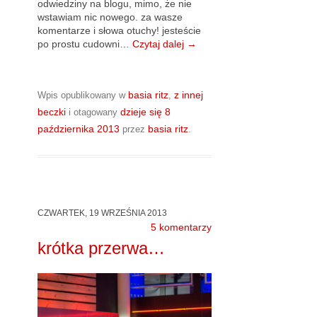
odwiedziny na blogu, mimo, że nie
wstawiam nic nowego. za wasze
komentarze i słowa otuchy! jesteście
po prostu cudowni…
Czytaj dalej
→
basia ritz
z innej
Wpis opublikowany w
,
beczki
dzieje się
8
i otagowany
października 2013
basia ritz
przez
.
CZWARTEK, 19 WRZEŚNIA 2013
5 komentarzy
krótka przerwa…