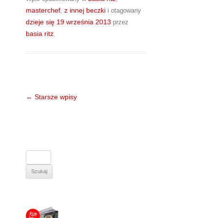
masterchef
z innej beczki
,
i otagowany
dzieje się
19 września 2013
przez
basia ritz
.
Nawigacja
←
Starsze wpisy
wpisu
S
z
u
k
a
j