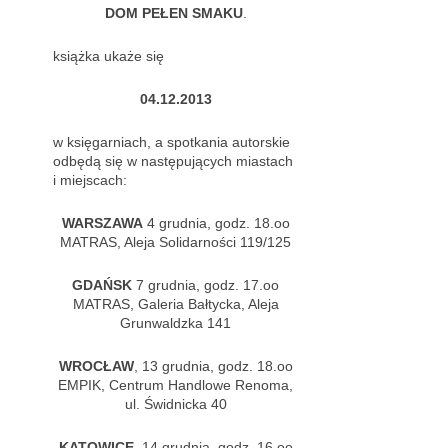
DOM PEŁEN SMAKU
.
książka ukaże się
04.12.2013
w księgarniach, a spotkania autorskie
odbędą się w następujących miastach
i miejscach:
WARSZAWA
4 grudnia, godz. 18.oo
MATRAS, Aleja Solidarności 119/125
GDAŃSK
7 grudnia, godz. 17.oo
MATRAS, Galeria Bałtycka, Aleja
Grunwaldzka 141
WROCŁAW
, 13 grudnia, godz. 18.oo
EMPIK, Centrum Handlowe Renoma,
ul. Świdnicka 40
KATOWICE
, 14 grudnia, godz. 16.oo