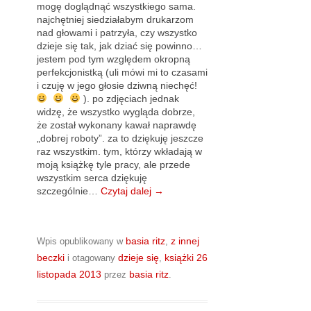
mogę doglądnąć wszystkiego sama.
najchętniej siedziałabym drukarzom
nad głowami i patrzyła, czy wszystko
dzieje się tak, jak dziać się powinno…
jestem pod tym względem okropną
perfekcjonistką (uli mówi mi to czasami
i czuję w jego głosie dziwną niechęć!
). po zdjęciach jednak
widzę, że wszystko wygląda dobrze,
że został wykonany kawał naprawdę
„dobrej roboty”. za to dziękuję jeszcze
raz wszystkim. tym, którzy wkładają w
moją książkę tyle pracy, ale przede
wszystkim serca dziękuję
szczególnie…
Czytaj dalej
→
basia ritz
z innej
Wpis opublikowany w
,
beczki
dzieje się
książki
26
i otagowany
,
listopada 2013
basia ritz
przez
.